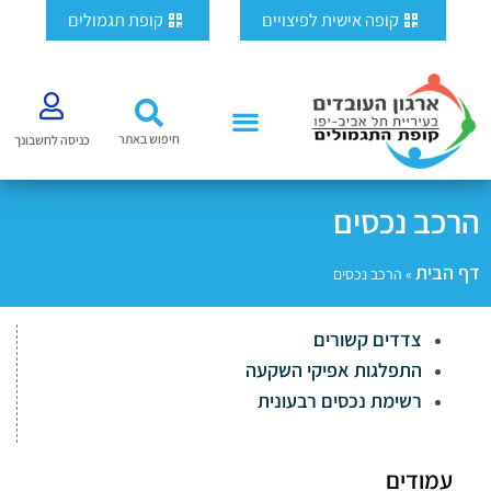
ילוג
לתוכן
קופה אישית לפיצויים
קופת תגמולים
תוכן
חיפוש באתר
כניסה לחשבונך
הרכב נכסים
דף הבית
»
הרכב נכסים
צדדים קשורים
התפלגות אפיקי השקעה
רשימת נכסים רבעונית
עמודים