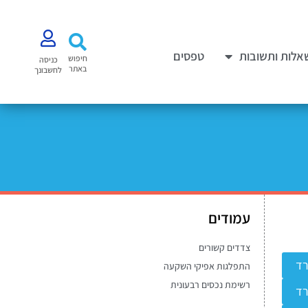
אלות ותשובות
טפסים
חיפוש
כניסה
באתר
לחשבונך
עמודים
צדדים קשורים
רד
התפלגות אפיקי השקעה
רשימת נכסים רבעונית
רד