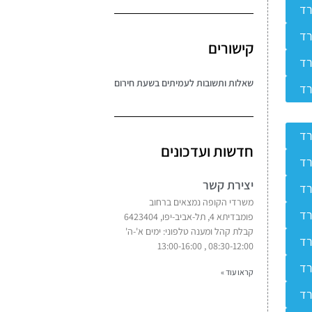
רד
רד
קישורים
רד
שאלות ותשובות לעמיתים בשעת חירום
רד
רד
חדשות ועדכונים
רד
יצירת קשר
רד
משרדי הקופה נמצאים ברחוב
רד
פומבדיתא 4, תל-אביב-יפו, 6423404
קבלת קהל ומענה טלפוני: ימים א'-ה'
רד
08:30-12:00 , 13:00-16:00
רד
קראו עוד »
רד