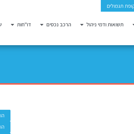
ופת תגמולים
תשואות ודמי ניהול
הרכב נכסים
דו"חות
ש
הו
הו